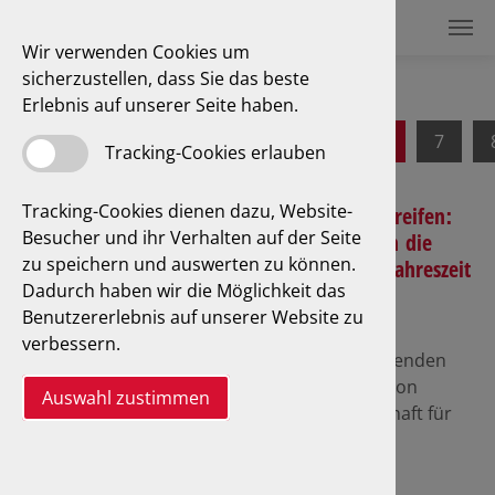
Wir verwenden Cookies um
sicherzustellen, dass Sie das beste
Erlebnis auf unserer Seite haben.
1
2
3
4
5
6
7
Tracking-Cookies erlauben
Zeit für
Tracking-Cookies dienen dazu, Website-
Sommerreifen:
Besucher und ihr Verhalten auf der Seite
Sicher in die
zu speichern und auswerten zu können.
warme Jahreszeit
Dadurch haben wir die Möglichkeit das
starten
Benutzererlebnis auf unserer Website zu
13.03.2025
verbessern.
Mit steigenden
Temperaturen wird es Zeit für den Wechsel von
Auswahl zustimmen
Winter- auf Sommerreifen. Die GTÜ Gesellschaft für
Technische Überwachung mbH empfiehlt,…
mehr