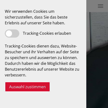
Wir verwenden Cookies um
sicherzustellen, dass Sie das beste
Erlebnis auf unserer Seite haben.
Tracking-Cookies erlauben
Tracking-Cookies dienen dazu, Website-
Besucher und ihr Verhalten auf der Seite
zu speichern und auswerten zu können.
Dadurch haben wir die Möglichkeit das
Benutzererlebnis auf unserer Website zu
verbessern.
Auswahl zustimmen