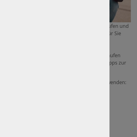
Sie möchten ein Fahrzeug verkaufen bzw. kaufen und
kennen nicht den Marktwert? Wir ermitteln für Sie
den aktuellen Wert Ihres Fahrzeuges.
Hinweis: Sollten Sie Ihren privaten PKW verkaufen
wollen, stehen wir Ihnen gerne mit einigen Tipps zur
Seite.
Bei Fragen können Sie sich jederzeit an uns wenden:
Ingenieurbüro Petitjean
An der Autobahn 4
23858 Reinfeld
0 45 33 / 207 38 28
info(at)gtue-reinfeld
.
de