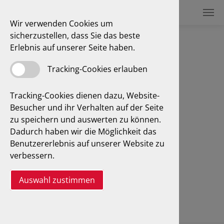
Wir verwenden Cookies um
sicherzustellen, dass Sie das beste
Ingenieurbüro Petitjean
Erlebnis auf unserer Seite haben.
Jacques Petitjean
Tracking-Cookies erlauben
Ziegelstraße 81
Tracking-Cookies dienen dazu, Website-
23556 Lübeck
Besucher und ihr Verhalten auf der Seite
zu speichern und auswerten zu können.
04 51 / 88 92 62 4
Dadurch haben wir die Möglichkeit das
Benutzererlebnis auf unserer Website zu
info(at)gtue-luebeck
.
de
verbessern.
Auswahl zustimmen